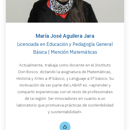
María José Aguilera Jara
Licenciada en Educación y Pedagogía General
Básica | Mención Matemáticas
Actualmente, trabaja como docente en el Instituto
Don Bosco, dictando la asignatura de Matemáticas,
Historia y Artes a 4º básico, y Lenguaje a 5° básico. Su
motivación de ser parte del LABAP es: «aprender y
compartir experiencias con el resto de profesionales
de la región. Ser innovadores en cuanto a un
laboratorio que promueva prácticas de sostenibilidad
y sustentabilidad».