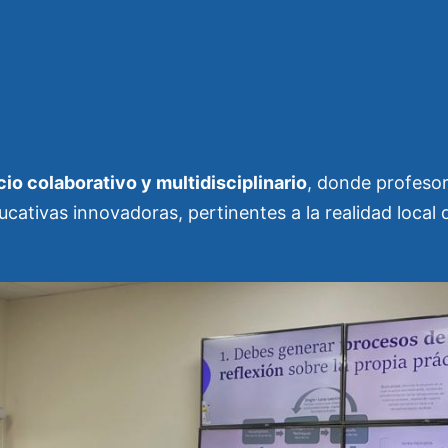
io colaborativo y multidisciplinario
, donde profeso
ucativas innovadoras, pertinentes a la realidad local